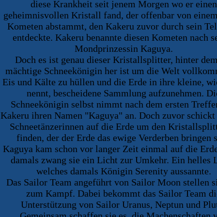
diese Krankheit seit jenem Morgen wo er einen
geheimnisvollen Kristall fand, der offenbar von eine
Kometen abstammt, den Kakeru zuvor durch sein Te
entdeckte. Kakeru benannte diesen Kometen nach s
Mondprinzessin Kaguya.
Doch es ist genau dieser Kristallsplitter, hinter dem
mächtige Schneekönigin her ist um die Welt vollkom
Eis und Kälte zu hüllen und die Erde in ihre kleine, wi
nennt, bescheidene Sammlung aufzunehmen. Di
Schneekönigin selbst nimmt nach dem ersten Treffe
Kakeru ihren Namen "Kaguya" an. Doch zuvor schickt 
Schneetänzerinnen auf die Erde um den Kristallsplit
finden, der der Erde das ewige Verderben bringen s
Kaguya kam schon vor langer Zeit einmal auf die Erd
damals zwang sie ein Licht zur Umkehr. Ein helles L
welches damals Königin Serenity aussannte.
Das Sailor Team angeführt von Sailor Moon stellen si
zum Kampf. Dabei bekommt das Sailor Team di
Unterstützung von Sailor Uranus, Neptun und Plu
Gemeinsam schaffen sie es, die Machenschaften 